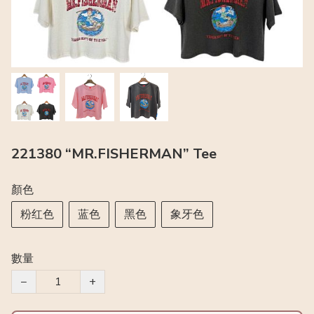
221380 “MR.FISHERMAN” Tee
顏色
粉红色
蓝色
黑色
象牙色
數量
−
+