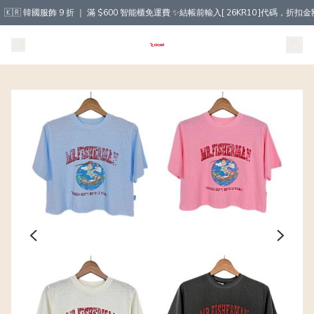
🇰🇷 韓國服飾 9 折 ｜ 滿 $600 智能櫃免運費 ✨結帳前輸入[ 26KR10 ]代碼，