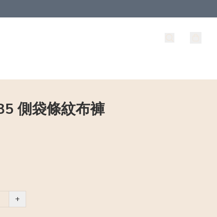
385 側袋條紋布褲
+