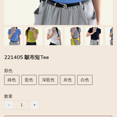
221405 皺布短Tee
顏色
綠色
藍色
深藍色
灰色
白色
數量
−
+