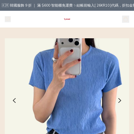
🇰🇷 韓國服飾 9 折 ｜ 滿 $600 智能櫃免運費 ✨結帳前輸入[ 26KR10 ]代碼，