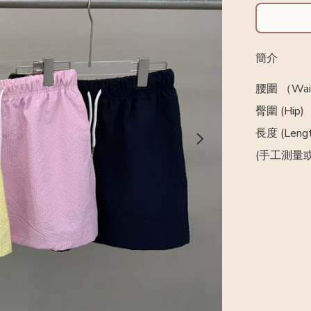
簡介
腰圍 （Wais
臀圍 (Hip) 
長度 (Lengt
(手工測量或