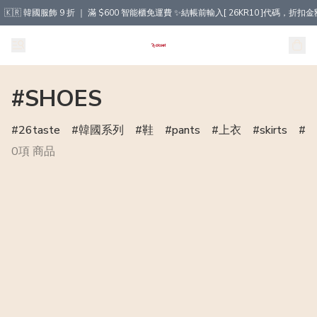
🇰🇷 韓國服飾 9 折 ｜ 滿 $600 智能櫃免運費 ✨結帳前輸入[ 26KR10 ]代碼，
#SHOES
26taste
韓國系列
鞋
pants
上衣
skirts
T
0項 商品