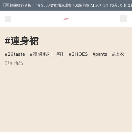
🇰🇷 韓國服飾 9 折 ｜ 滿 $600 智能櫃免運費 ✨結帳前輸入[ 26KR10 ]代碼，
#連身裙
26taste
韓國系列
鞋
SHOES
pants
上衣
0項 商品